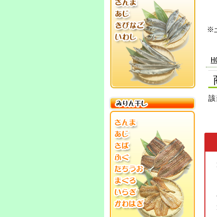
※
H
該