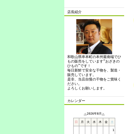
店長紹介
和歌山県串本町の本州最南端でひ
もの販売をしています“おざきの
ひもの”です！
毎日新鮮で安全な干物を、製造・
販売しています。
是非、当店自慢の干物をご賞味く
ださい。
よろしくお願いします。
カレンダー
＜
2026年8月
＞
日
月
火
水
木
金
土
1