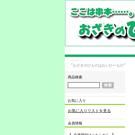
干物,通販,販売,お取り寄せ 干物の事なら和歌山・串本 おざきのひもの！
”おざきのひものはおいひーもの”
商品検索
お気に入り
お気に入りリストを見る
会員情報