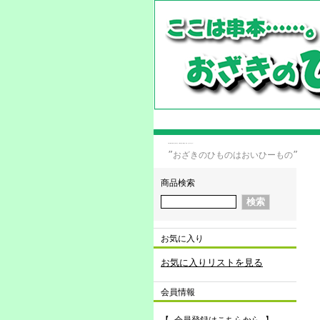
干物,通販,販売,お取り寄せ 干物の事なら和歌山・串本 おざきのひもの！
”おざきのひものはおいひーもの”
商品検索
お気に入り
お気に入りリストを見る
会員情報