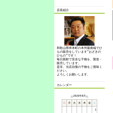
店長紹介
和歌山県串本町の本州最南端でひ
もの販売をしています“おざきの
ひもの”です！
毎日新鮮で安全な干物を、製造・
販売しています。
是非、当店自慢の干物をご賞味く
ださい。
よろしくお願いします。
カレンダー
＜
2026年8月
＞
日
月
火
水
木
金
土
1