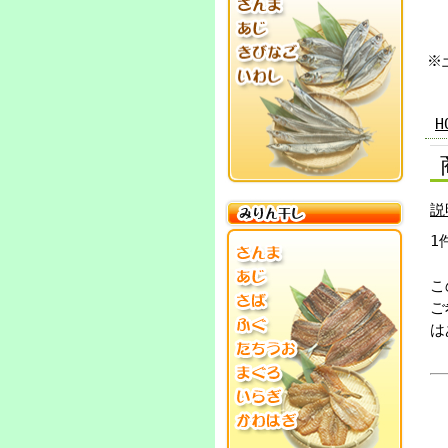
※
H
説
1
こ
ご
は