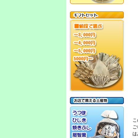
こ
ご
は