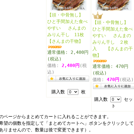
【頭・中骨無し】
ひと手間加えた食べ
【頭・中骨無し】
やすい さんまの
ひと手間加えた食べ
みりん干し 11枚
やすい さんまの
【さんまの干物】
みりん干し ２枚
入 【さんまの干
通常価格: 2,400円
物】
(税込)
価格:
2,400円
(税
通常価格: 470円
込)
(税込)
価格:
470円
(税込)
購入数
枚
購入数
セッ
ト
のページからまとめてカートに入れることができます。
希望の個数を指定して「まとめてカートへ」ボタンをクリックして
ありませんので、数量は後で変更できます）。