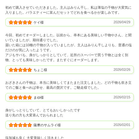
初めて購入させていただきました。主人はみりん干し、私は薄塩の干物が大変気に
入りました。バラエティーに富んだセットでどれを食べるかが楽しみです。
2026/04/29
ケイ様
今回、初めてオーダーしました。以前から、串本にある美味しい干物やさん、と聞
いていましたが、期待通りでした。
届いた箱には10種の干物が入っていましたが、主人はみりん干しよりも、普通の塩
だけのが気に入ったようです。
アジもサバも、身がしっかりとしていて、近所のスーパーで買う干物とは全く別
物、とっても美味しかったです。またすぐにオーダーします。
2026/02/26
ちょこ様
おざきさんの干物は、本当に美味しくてまたまた注文しました。どの干物も炊き立
てのご飯と食べれば幸せ、最高の贅沢です。ご馳走様でした。
2026/02/15
まゆ様
身がしっとりしていて、とてもおいしかったです
送り先の方も大変喜んでおられました
2026/02/01
薩摩のサムライ様
塩加減も良く 大変美味しく頂きました