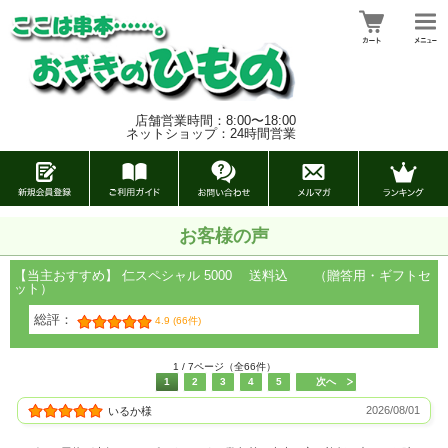
店舗営業時間：8:00〜18:00
ネットショップ：24時間営業
お客様の声
【当主おすすめ】 仁スペシャル 5000 送料込 （贈答用・ギフトセ
ット）
総評：
4.9 (66件)
1 / 7ページ（全66件）
1
2
3
4
5
次へ
2026/08/01
いるか様