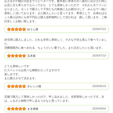
おざきの干物が大好きでリピーターです。数年前に串本の方へ旅行に出かけた時に
お店に立ち寄らせてもらってから とても美味しかったので それから大ファンに
なりました。セットで購入して子供たちの家族にもお裾分けして みんなで一緒に
美味しく頂いております。また購入したいと思ってます。希望として 出来ればセ
ット購入以外にも何千円以上購入送料無料にして頂ければ 嬉しく思います。ご検
討宜しくお願い致します。
2026/07/23
ゆうじ様
自宅用に購入しました。どれも非常に美味しく、小さな子供も喜んで食べていまし
た。
消費期限内に食べきれる、ちょうどいい量でした。また注文したいと思います。
2026/07/10
玉木様
とても美味しいです
仁スペシャルは色々な種類が入ってますので
楽しみです。
また購入させて頂きます。
2026/06/18
オレンジ様
店舗で購入して美味しかったので、申し込みました。全部美味しかったです。次
は、ふるさと納税で申し込もうかなと思っています。
2026/06/04
まき姉様