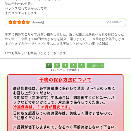
詰め合わせの中身も
バランス取れて良かったです
またリクエストします
2026/01/21
Satomi様
年末に初めてこちらでお買い物をしました。嫁いだ娘が魚を食べられる様になった
ので笑 今回は5000円のおまかせを購入、贈りました。。金華さば文化干しが今
まで生きてきた中でトップクラスに入る美味しさだったとの事（娘26歳）
いつも美味しいお魚ありがとうございます。
1
2
3
4
5
次へ
1 / 7ページ（全66件）